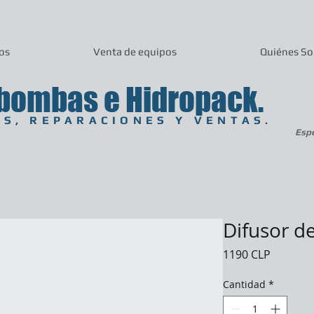
ios
Venta de equipos
Quiénes S
bombas e Hidropack.
S, REPARACIONES Y VENTAS.
Espe
Difusor de
Precio
1190 CLP
Cantidad
*