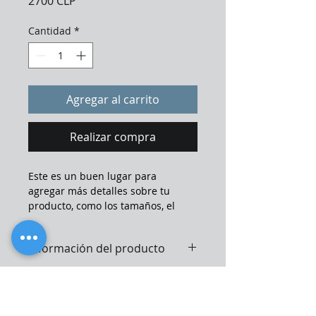
Precio
2700 CLP
Cantidad
*
Agregar al carrito
Realizar compra
Este es un buen lugar para 
agregar más detalles sobre tu 
producto, como los tamaños, el 
material y las instrucciones de 
cuidado o de limpieza.
Información del producto
Este es un buen lugar para 
Política de devolución y
agregar más información sobre tu 
reembolso
producto, como los 
tamaños
, el 